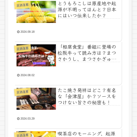
とうもろこしは原産地や起
居酒薀蓄
源が不明ってほんと？日本
にはいつ伝来したか？
2024.09.18
「相席食堂」番組に登場の
居酒薀蓄
松阪牛って読み方は？まつ
さかうし、まつさかぎゅ
う？
2024.08.02
たこ焼き発祥はどこ？有名
居酒薀蓄
な「会津屋」か？ソースを
つけない旨さの秘密も！
2024.03.29
喫茶店のモーニング、起源
居酒薀蓄