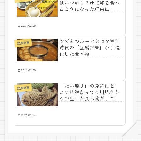
はいつから？ゆで卵を食べ
るようになった理由は？
2024.02.16
おでんのルーツとは？室町
居酒薀蓄
時代の「豆腐田楽」から進
化した食べ物
2024.01.20
「たい焼き」の発祥はど
居酒薀蓄
こ？諸説あって今川焼きか
ら派生した食べ物だって
2024.01.14