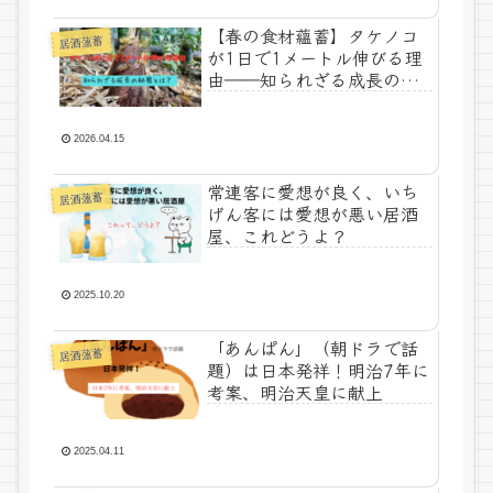
【春の食材蘊蓄】タケノコ
居酒薀蓄
が1日で1メートル伸びる理
由――知られざる成長の秘
密
2026.04.15
常連客に愛想が良く、いち
居酒薀蓄
げん客には愛想が悪い居酒
屋、これどうよ？
2025.10.20
「あんぱん」（朝ドラで話
居酒薀蓄
題）は日本発祥！明治7年に
考案、明治天皇に献上
2025.04.11