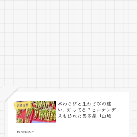
本わさびと生わさびの違
居酒薀蓄
い、知ってる？ヒルナンデ
スも訪れた奥多摩「山城
屋」で学ぶ本物わさびの世
界
2026.05.21