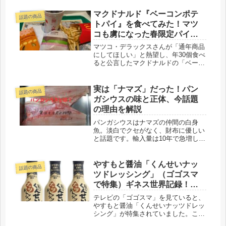
おすすめのいちごについてまとめてみ
ました。
マクドナルド『ベーコンポテ
話題の商品
トパイ』を食べてみた！マツ
コも虜になった春限定パイを
徹底解説
マツコ・デラックスさんが「通年商品
にしてほしい」と熱望し、年30個食べ
ると公言したマクドナルドの「ベーコ
ンポテトパイ」。価格・カロリー・販
売期間から実食レビューまで徹底解説
します。果たして美味しいのか？
実は「ナマズ」だった！パン
話題の商品
ガシウスの味と正体、今話題
の理由を解説
パンガシウスはナマズの仲間の白身
魚。淡白でクセがなく、財布に優しい
と話題です。輸入量は10年で急増し、
くら寿司の定番メニューにも。味わい
や正体、注目される理由をわかりやす
く解説します。
やすもと醤油「くんせいナッ
話題の商品
ツドレッシング」（ゴゴスマ
で特集）ギネス世界記録！品
切れ！どこで売ってる？
テレビの「ゴゴスマ」を見ていると、
やすもと醤油「くんせいナッツドレッ
シング」が特集されていました。こ
れ、ギネス世界記録を達成した商品で