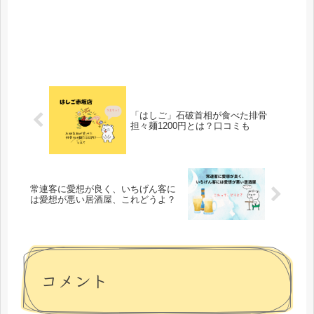
「はしご」石破首相が食べた排骨
担々麺1200円とは？口コミも
常連客に愛想が良く、いちげん客に
は愛想が悪い居酒屋、これどうよ？
コメント