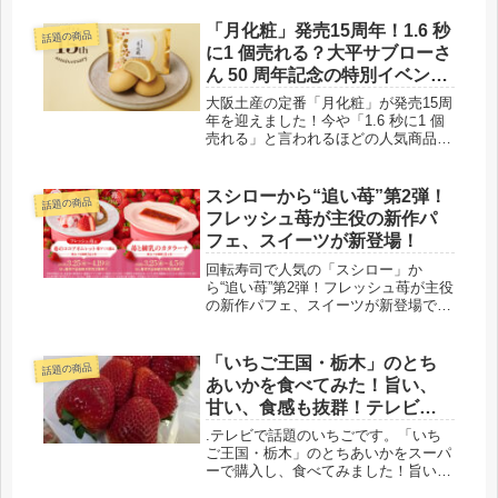
「月化粧」発売15周年！1.6 秒
話題の商品
に1 個売れる？大平サブローさ
ん 50 周年記念の特別イベント
も
大阪土産の定番「月化粧」が発売15周
年を迎えました！今や「1.6 秒に1 個
売れる」と言われるほどの人気商品で
すね。確かに美味しいです！月化粧の
日には、大平サブローさん 50 周年記
念と併せ特別イベントも開催されまし
スシローから“追い苺”第2弾！
話題の商品
た！
フレッシュ苺が主役の新作パ
フェ、スイーツが新登場！
回転寿司で人気の「スシロー」か
ら“追い苺”第2弾！フレッシュ苺が主役
の新作パフェ、スイーツが新登場で
す。フレッシュ苺＆苺のココアオムレ
ット 苺アイス添え、苺と練乳のカタ
ラーナの2種類。まとめてご紹介で
「いちご王国・栃木」のとち
話題の商品
す。
あいかを食べてみた！旨い、
甘い、食感も抜群！テレビで
話題
.テレビで話題のいちごです。「いち
ご王国・栃木」のとちあいかをスーパ
ーで購入し、食べてみました！旨い、
甘い、食感も抜群！素直な感想です。