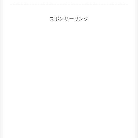
す！ところが、公式オンラインショッ
プでは品切れ！どこで売っているの
か？気になったので調べてみました。
スポンサーリンク