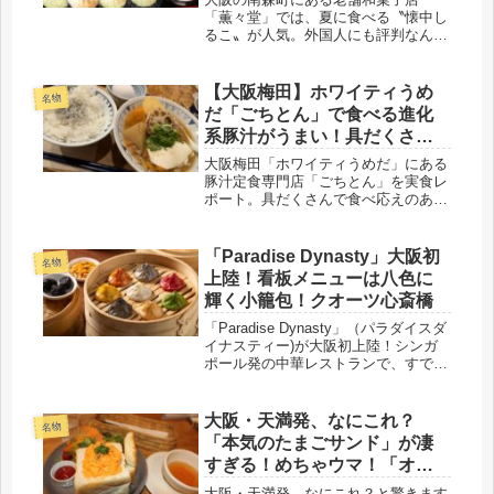
「薫々堂」では、夏に食べる〝懐中し
るこ〟が人気。外国人にも評判なんだ
って。いったいどんな商品なのか、実
際に食べてみました。日本古来のイン
スタント食品で、古い歴史があること
【大阪梅田】ホワイティうめ
名物
もわわりましたよ。
だ「ごちとん」で食べる進化
系豚汁がうまい！具だくさん
定食レポ
大阪梅田「ホワイティうめだ」にある
豚汁定食専門店「ごちとん」を実食レ
ポート。具だくさんで食べ応えのある
豚汁の味わいや、運営会社・チェーン
店情報、口コミもあわせて紹介しま
す。
「Paradise Dynasty」大阪初
名物
上陸！看板メニューは八色に
輝く小籠包！クオーツ心斎橋
「Paradise Dynasty」（パラダイスダ
イナスティー)が大阪初上陸！シンガ
ポール発の中華レストランで、すでに
京都に進出し、話題を呼びました。看
板メニューは八色に輝く小籠包です。
クオーツ心斎橋に2026年7月オープン
大阪・天満発、なにこれ？
名物
です。
「本気のたまごサンド」が凄
すぎる！めちゃウマ！「オレ
ンジフィールズ」
大阪・天満発、なにこれ？と驚きます