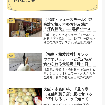
【尼崎・キューズモール】砂
名物
時計で焼く本格お好み焼き
「河内源氏」── 秘伝ソースが
絶品のおすすめ鉄板焼き店
尼崎・あまがさきキューズモール4Fに
ある「河内源氏」は、砂時計を使った
独自の焼き方システムが話題のお好み
焼き店。６分・６分・３分の黄金律
で、誰でも失敗なく絶品お好み焼きが
焼けます。秘伝ソースとの相性も抜
【福島・檜枝岐村】サンショ
名物
群。JR尼崎駅から徒歩すぐ、ラン
ウウオジェラートと天ぷらが
チ・ディナーともに営業中。尼崎グル
食べられる最秘境！味・口コ
メをお探しの方にイチ押しの一軒で
ミ・アクセス完全ガイド
す。
福島県の最秘境・檜枝岐村で味わえる
サンショウウオジェラートと天ぷらを
ご紹介。衝撃の見た目と意外な美味し
さ、珍味が生まれた理由、ミニ尾瀬公
園のアクセスや口コミまで、秘境の魅
力をわかりやすく解説します。
大阪・南森町発、「薫々堂」
名物
（老舗和菓子店）夏に食べる
〝懐中しるこ〟って知って
る？
大阪の南森町にある老舗和菓子店