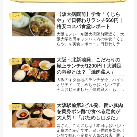
【阪大病院前】学食「くじら
ランチ
や」で日替わりランチ560円｜
格安コスパ食堂レポート
大阪モノレール阪大病院前駅近く、大
阪大学吹田キャンパス内の学食「くじ
らや」を実食レポート。日替わりラン
チ560円をはじめ、定食類の安さとボ
リュームが魅力の同店の特徴やおすす
めメニュー、口コミを詳しくご紹介し
大阪・北新地発、こだわりの
ランチ
ます。
極上ランチが1200円！大満足
の内容とは？「焼肉蔵人」
大阪のキタ新地のランチが今、ハイク
オリティ―で、めちゃおいしいです。
今回おじゃました「焼肉蔵人」も、こ
だわりの極上ランチが1200円！大満足
の内容とは？
大阪駅前第3ビル発、旨い豚肉
ランチ
を黄身ポン酢で食べる定食が
大人気！「ぶためし山ぶた」
皆さん、こんにちは！本日はおいしい
定食のご紹介です。旨い豚肉を黄身ポ
ン酢で味わう定食が人気のお店、豚肉