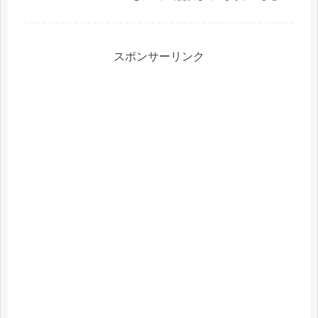
ワンコインランチは珍しいでしょう。
しかも、驚きの旨さ！こだわりが凄い
です。ぜいおすすめしたいお店です！
スポンサーリンク