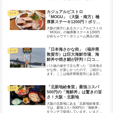
料理「ぶためし ⼭ぶた」です。場所
はグルメ激戦区の大阪駅前第3ビル、
地下2階です。店舗外観踏み入った店
カジュアルビストロ
ランチ
内はざっと30席。カウンター席やテ
「MOGU」（大阪・南方）極
ー...
厚豚ステーキ1200円！ボリュ
ーム満点の絶品ランチ
大阪の南方にあるカジュアルビストロ
「MOGU」の極厚豚ステーキ1200円
がめちゃウマ！ボリューム満点の絶品
ランチです。こだわりのステーキで、
とにかく美味しいです。おすすめです
よ。昼は食堂、夜はコース料理を楽し
「日本海さかな街」（福井県
ランチ
めます。凄腕シェフのメニューをどう
敦賀市）は巨大海鮮市場、海
ぞ！
鮮丼や焼き鯖が評判！口コミ
やアクセスは？
バス旅の途中で立ち寄った「日本海さ
かな街」が楽しかったので、ご紹介し
ます。ここは福井県敦賀市にある巨大
海鮮市場、食事処も豊富で、今回は名
物の海鮮丼をいただきました。割引価
格だったので、よかったです。
「北新地給食室」最強コスパ
ランチ
500円の「海鮮丼」は驚きの旨
さ！大阪・北新地
大阪の北新地にある「北新地給食室」
では、最強コスパ500円の「海鮮丼」
をランチで提供しています。いまどき