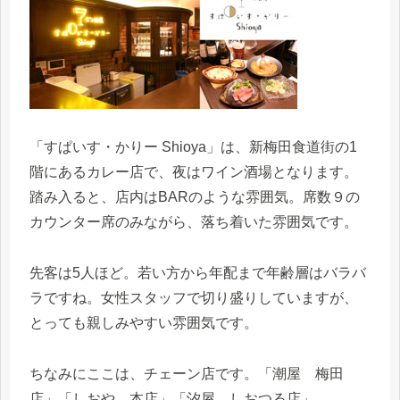
「すぱいす・かりー Shioya」は、新梅田食道街の1
階にあるカレー店で、夜はワイン酒場となります。
踏み入ると、店内はBARのような雰囲気。席数９の
カウンター席のみながら、落ち着いた雰囲気です。
先客は5人ほど。若い方から年配まで年齢層はバラバ
ラですね。女性スタッフで切り盛りしていますが、
とっても親しみやすい雰囲気です。
ちなみにここは、チェーン店です。「潮屋 梅田
店」「しおや 本店」「汐屋 しおつる店」