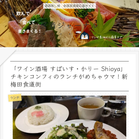
居酒致し候 全国居酒屋応援サイト
居酒ジャーナル
「ワイン酒場 すぱいす・かりー Shioya」
チキンコンフィのランチがめちゃウマ！新
梅田食道街
ランチ