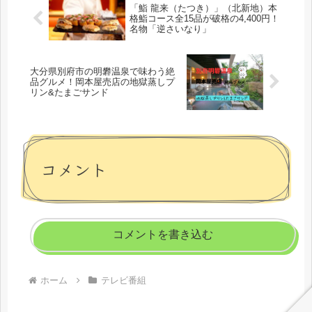
「鮨 龍来（たつき）」（北新地）本
格鮨コース全15品が破格の4,400円！
名物「逆さいなり」
大分県別府市の明礬温泉で味わう絶
品グルメ！岡本屋売店の地獄蒸しプ
リン&たまごサンド
コメント
コメントを書き込む
ホーム
テレビ番組