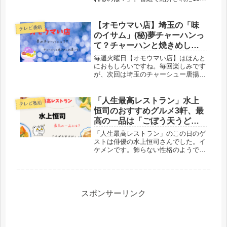
が目を惹きました。なかでも、即完売
の1位は「ぼくとメロンとベーカリ
ー」（道の駅常総）でした！ギネス世
【オモウマい店】埼玉の「味
テレビ番組
界記録も樹立したメロンパンですよ。
のイサム」(秘)夢チャーハンっ
て？チャーハンと焼きめしの
違いも紹介！
毎週火曜日【オモウマい店】はほんと
におもしろいですね。毎回楽しみです
が、次回は埼玉のチャーシュー唐揚げ
(秘)夢チャーハンがとうじょうしま
す。お店は「味のイサム」で、かなり
の人気店のようです。場所は？それ
「人生最高レストラン」水上
テレビ番組
と、チャーハンと焼きめしの違いも紹
恒司のおすすめグルメ3軒、最
介！
高の一品は「ごぼう天うど
ん」
「人生最高レストラン」のこの日のゲ
ストは俳優の水上恒司さんでした。イ
ケメンです。飾らない性格のようで、
すごく好感が持てましたね。そんな水
上さんのおすすめグルメ3軒とは？最
高の一品はお母様との思い出の「ごぼ
う天うどん」でした！
スポンサーリンク