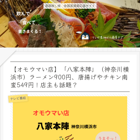
居酒致し候 全国居酒屋応援サイト
居酒ジャーナル
【オモウマい店】「八家本陣」（神奈川横
浜市）ラーメン900円、唐揚げやチキン南
蛮549円！店主も話題？
テレビ番組