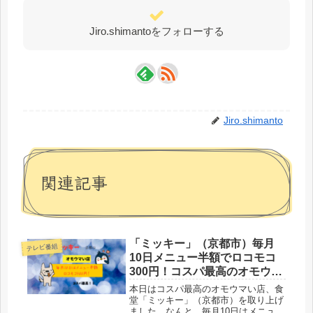
Jiro.shimantoをフォローする
Jiro.shimanto
関連記事
「ミッキー」（京都市）毎月
テレビ番組
10日メニュー半額でロコモコ
300円！コスパ最高のオモウマ
い店
本日はコスパ最高のオモウマい店、食
堂「ミッキー」（京都市）を取り上げ
ました。なんと、毎月10日はメニュー