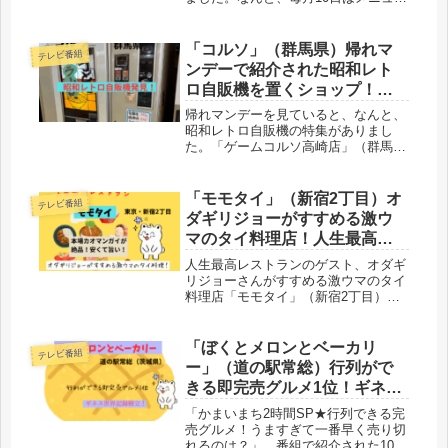
半額！「ロコモコ」300円だって！激
安です。味も評判で、看板メニューだ
けに、めちゃ美味しいんですね。足を
「コルソ」（群馬県）帰れマ
テレビ番組
運んでみたくなるお店でしょう。
ンデーで紹介された昭和レト
ロ自販機を置くショップ！う
どん350円！
帰れマンデーを見ていると、なんと、
昭和レトロ自販機の特集がありまし
た。「ゲームコルソ高崎店」（群馬
県）が登場です。うどんやラーメン、
さらにトーストの自販機も設置。これ
は珍しいですね。うどん350円、トー
「モモタイ」（新宿2丁目）オ
テレビ番組
ストサンド280円だって。
ダギリジョーがすすめる激ウ
マのタイ料理店！人生最高レ
ストラン
人生最高レストランのゲスト、オダギ
リジョーさんがすすめる激ウマのタイ
料理店「モモタイ」（新宿2丁目）。
ここのカオマンガイが絶品なんです
ね。これはぜひ食べてみたい。安くて
旨い一品。タイ人シェフが腕をふるっ
「ぼくとメロンとベーカリ
テレビ番組
て作ってくれます。本場の味を満喫で
ー」（道の駅常総）行列がで
きますよ！
きる即完売グルメ1位！ギネス
世界記録樹立って？
「かまいまち2時間SP★行列できる完
売グルメ！うますぎて一番早く売り切
れるのは？」。番組で紹介された10軒