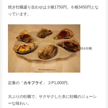
焼き牡蠣盛り合わせは３種1750円、６種3450円とな
っています。
焼き牡蠣
定番の「
カキフライ
」 ２P1,000円。
大ぶりの牡蠣で、サクサクした衣に牡蠣のジューシ
ーな味わい。