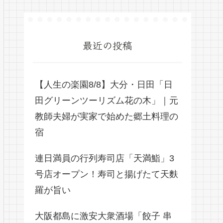
最近の投稿
【人生の楽園8/8】大分・日田「日
田グリーンツーリズム花の木」｜元
教師夫婦が実家で始めた郷土料理の
宿
連日満員の行列寿司店「天満鮨」3
号店オープン！寿司と揚げたて天麩
羅が旨い
大阪都島に激安大衆酒場「餃子 串