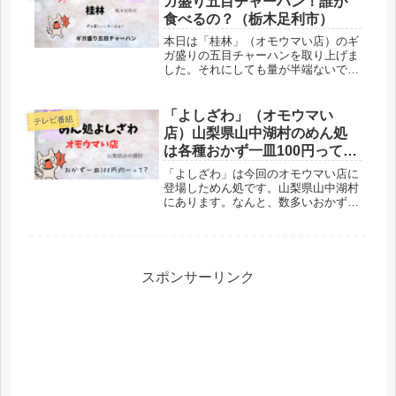
ガ盛り五目チャーハン！誰が
食べるの？（栃木足利市）
本日は「桂林」（オモウマい店）のギ
ガ盛りの五目チャーハンを取り上げま
した。それにしても量が半端ないです
ね。いったい誰が食べるの？もちろん
話題性だけでなく、料理もおいしいよ
うです。場所は栃木足利市。とにか
「よしざわ」（オモウマい
テレビ番組
く、話題にはことかかない人気店でし
店）山梨県山中湖村のめん処
ょう！
は各種おかず一皿100円って？
口コミも紹介！
「よしざわ」は今回のオモウマい店に
登場しためん処です。山梨県山中湖村
にあります。なんと、数多いおかずが
一皿100円均一なんだって。なんとも
ユニーク。めん類もリーズナブル。口
コミも紹介です！
スポンサーリンク