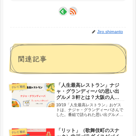
Jiro.shimanto
関連記事
「人生最高レストラン」ナジ
テレビ番組
ャ・グランディーバの思い出
グルメ３軒とは？大阪の人気
店！
10/19「人生最高レストラン」おゲス
トは、ナジャ・グランディーバさんで
した。番組で語られた思い出グルメ３
軒とは？大阪の人気店が2軒登場で
す。残りの1軒は母親の煮込みハンバ
ーグでした。母親思いの一面が垣間見
「リット」（歌舞伎町のスナ
テレビ番組
られた感じで、よかったですよ。