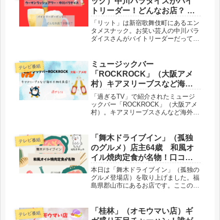
ック）中川パラダイスがバイ
トリーダー！どんなお店？ 予
算は？
「リット」は新宿歌舞伎町にあるエン
タメスナック。お笑い芸人の中川パラ
ダイスさんがバイトリーダーだって！
テレビ番組「これ余談なんですけど」
に登場し、お店が紹介されていまし
た。どんなお店？ 予算はいくらでし
ミュージックバー
テレビ番組
ょうか？気になったので調べてみまし
「ROCKROCK」（大阪アメ
た。
村）キアヌリーブスなど海外
大物も来店！「過ぎるTV」
「過ぎるTV」で紹介されたミュージ
ックバー「ROCKROCK」（大阪アメ
村）。キアヌリーブスさんなど海外大
物も来店！かなり愛されている名店と
言えます。各種ドリンクがそろい、料
理も美味しいのです。イベントも見逃
「舞木ドライブイン」（孤独
テレビ番組
せませんよ。ぜひ行きたいお店です。
のグルメ）店主64歳 和風オ
イル焼肉定食が名物！口コミ
も
本日は「舞木ドライブイン」（孤独の
グルメ登場店）を取り上げました。福
島県郡山市にあるお店です。ここの名
物は「和風オイル焼肉定食」で、五郎
さんも食していましたね。ここの店主
は64歳。やたらと腰の低い人間味のあ
「桂林」（オモウマい店）ギ
テレビ番組
る方です。口コミも！