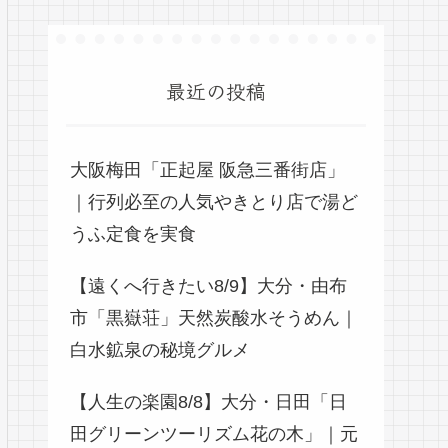
最近の投稿
大阪梅田「正起屋 阪急三番街店」
｜行列必至の人気やきとり店で湯ど
うふ定食を実食
【遠くへ行きたい8/9】大分・由布
市「黒嶽荘」天然炭酸水そうめん｜
白水鉱泉の秘境グルメ
【人生の楽園8/8】大分・日田「日
田グリーンツーリズム花の木」｜元