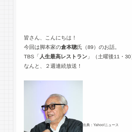
皆さん、こんにちは！
今回は脚本家の
倉本聰
氏（89）のお話。
TBS「
人生最高レストラン
」（土曜後11・3
なんと、２週連続放送！
出典：Yahoo!ニュース