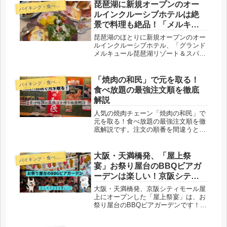
社宴会にもおすすめです。
琵琶湖に新規オープンのオー
バ
イキング・食べ放題
ルインクルーシブホテルは絶
景で料理も絶品！「メルキュ
ール」
琵琶湖のほとりに新規オープンのオー
ルインクルーシブホテル、「グランド
メルキュール琵琶湖リゾート＆スパ」
へ行ってきました。とにかく絶景で、
料理も絶品でした！外資系のホテルら
しく、変わったメニューも多く、バイ
「焼肉の和民」で元を取る！
バ
イキング・食べ放題
キングは夕食も朝食も大満足でした
食べ放題の最強注文順を徹底
よ。おすすめです！
解説
人気の焼肉チェーン「焼肉の和民」で
元を取る！食べ放題の最強注文順を徹
底解説です。注文の順番を間違うと、
いくら食べ放題でも限界がありますか
らね。そこで本記事では最強の注文順
を分析し、デザートまで解説していま
大阪・天満橋発、「屋上祭
バ
イキング・食べ放題
す。
宴」お祭り屋台のBBQビアガ
ーデンは楽しい！京阪シティ
モール屋上
大阪・天満橋発、京阪シティモール屋
上にオープンした「屋上祭宴」は、お
祭り屋台のBBQビアガーデンです！提
灯が600個も灯り、屋台がそろい、懐
かしい屋台メニューも豊富。週末は大