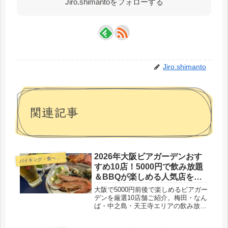
Jiro.shimantoをフォローする
Jiro.shimanto
関連記事
2026年大阪ビアガーデンおす
バ
イキング・食べ放題
すめ10店！5000円で飲み放題
＆BBQが楽しめる人気店を徹
底紹介
大阪で5000円前後で楽しめるビアガー
デンを厳選10店舗ご紹介。梅田・なん
ば・中之島・天王寺エリアの飲み放題
付きBBQスポットを2026年最新情報
でまとめました。デート・女子会・会