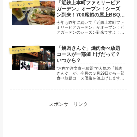
人も子どもも楽しめます！海鮮からお
「近鉄上本町ファミリービア
バ
イキング・食べ放題
肉まで食べて飲んで満腹確実ですよ。
ガーデン」オープン！シーズ
ン到来！700席超の屋上BBQは
お祭り気分！
今年も昨年に続いて「近鉄上本町ファ
ミリービアガーデン」がオープン！ビ
アガーデンのシーズン到来ですよ！こ
こは700席超の屋上BBQを楽しめ、お
祭り気分が味わえます。2種類の食べ
飲み放題プランがあって、値段もリー
「焼肉きんぐ」焼肉食べ放題
バ
イキング・食べ放題
ズナブル！ファミリーでも楽しめま
コースが一部値上げだって？
す！
いつから？
“お席で注文食べ放題”で人気の「焼肉
きんぐ」が、今月の３月29日から一部
食べ放題コース価格を値上げします
ね。「焼肉きんぐ」全国チェーンで人
気焼肉きんぐと言えば、全国約250店
舗以上で展開中。こだわりのひとつ
は、自席で注文、お肉を届けてくれ
る...
スポンサーリンク