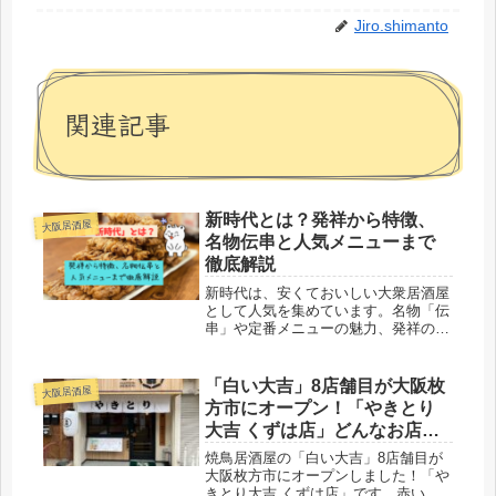
Jiro.shimanto
関連記事
新時代とは？発祥から特徴、
大阪居酒屋
名物伝串と人気メニューまで
徹底解説
新時代は、安くておいしい大衆居酒屋
として人気を集めています。名物「伝
串」や定番メニューの魅力、発祥の背
景や特徴を徹底解説。リーズナブルな
価格と高いコストパフォーマンスで、
誰でも気軽に楽しめる居酒屋です。
「白い大吉」8店舗目が大阪枚
大阪居酒屋
方市にオープン！「やきとり
大吉 くずは店」どんなお店？
名物は？
焼鳥居酒屋の「白い大吉」8店舗目が
大阪枚方市にオープンしました！「や
きとり大吉 くずは店」です。赤い大