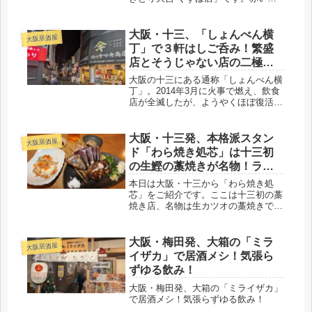
吉と違って白い大吉です。どんなお店
でしょうか？名物は？おいしい焼き鳥
で一杯いかがでしょうか。
大阪・十三、「しょんべん横
大阪居酒屋
丁」で３軒はしご呑み！繁盛
店とそうじゃない店の二極化
がハッキリ？
大阪の十三にある通称「しょんべん横
丁」。2014年3月に火事で燃え、飲食
店が全滅したが、ようやくほぼ復活。
ファンにはうれしい限りでしょう。そ
んな中、本日は居酒屋3軒をはしご飲
み！とにかく安く飲める。立ち呑みも
大阪・十三発、本格派スタン
大阪居酒屋
人気。ただ、わかったことは、繁盛店
ド「わら焼き処芯」は十三初
とそうじゃない店がはっきりわかれて
の生鰹の藁焼きが名物！ライ
いることでした。
ブ感も！
本日は大阪・十三から「わら焼き処
芯」をご紹介です。ここは十三初の藁
焼き店、名物は生カツオの藁焼きで
す。これはめちゃウマ！他にもおいし
い藁焼きもいただけますよ。ライブ感
も楽しめます。
大阪・梅田発、大箱の「ミラ
大阪居酒屋
イザカ」で居酒メシ！気張ら
ずゆる飲み！
大阪・梅田発、大箱の「ミライザカ」
で居酒メシ！気張らずゆる飲み！