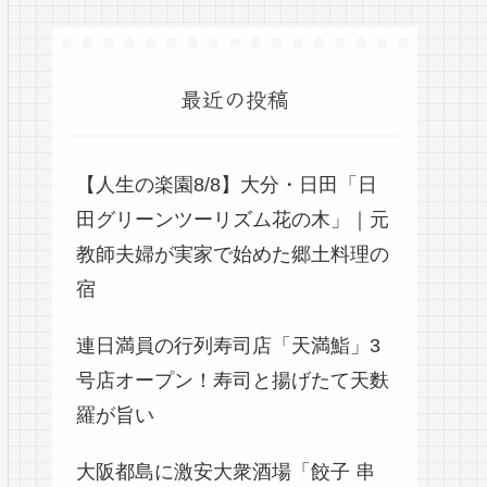
最近の投稿
【人生の楽園8/8】大分・日田「日
田グリーンツーリズム花の木」｜元
教師夫婦が実家で始めた郷土料理の
宿
連日満員の行列寿司店「天満鮨」3
号店オープン！寿司と揚げたて天麩
羅が旨い
大阪都島に激安大衆酒場「餃子 串