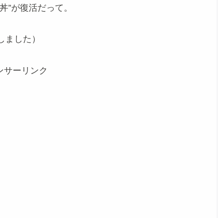
丼”が復活だって。
しました）
ンサーリンク