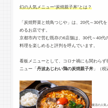
幻の人気メニュー“炭焼親子丼”とは？
「炭焼野菜と焼鳥つじや」は、20代～30代
めるお店です。
京都市内で営む既存の6店舗は、30代～40
料理を楽しめると評判を呼んでいます。
看板メニューとして、コロナ禍にも関わらず
ニュー「
丹波あじわい鶏の炭焼親子丼
」（税
復活の人気