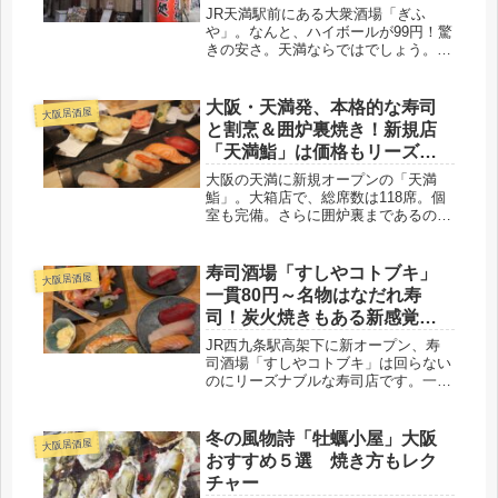
JR天満駅前にある大衆酒場「ぎふ
や」。なんと、ハイボールが99円！驚
きの安さ。天満ならではでしょう。も
ちろん料理もおいしい。新名物のどろ
焚きはおすすめの逸品。ほかにも、串
カツなどめちゃウマです。大衆酒場と
大阪・天満発、本格的な寿司
大阪居酒屋
銘打つだけに、値段は安い！昼呑みも
と割烹＆囲炉裏焼き！新規店
楽しいですよ。
「天満鮨」は価格もリーズナ
ブルで超人気！
大阪の天満に新規オープンの「天満
鮨」。大箱店で、総席数は118席。個
室も完備。さらに囲炉裏まであるので
す！オープン以来、大人気で、寿司と
天ぷら、囲炉裏料理がウマいです。年
末年始の宴会にもいいでしょう！
寿司酒場「すしやコトブキ」
大阪居酒屋
一貫80円～名物はなだれ寿
司！炭火焼きもある新感覚
店！JR西九条駅高架下
JR西九条駅高架下に新オープン、寿
司酒場「すしやコトブキ」は回らない
のにリーズナブルな寿司店です。一貫
80円～名物はなだれ寿司です！職人が
握るお寿司は旨いです。さらに炭火焼
きもある新感覚店なので、肉料理の堪
冬の風物詩「牡蠣小屋」大阪
大阪居酒屋
能できますよ。おすすめです！
おすすめ５選 焼き方もレク
チャー