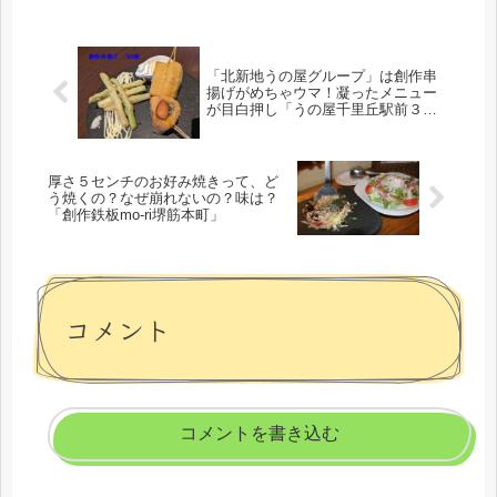
「北新地うの屋グループ」は創作串
揚げがめちゃウマ！凝ったメニュー
が目白押し「うの屋千里丘駅前３号
店」
厚さ５センチのお好み焼きって、ど
う焼くの？なぜ崩れないの？味は？
「創作鉄板mo-ri堺筋本町」
コメント
コメントを書き込む