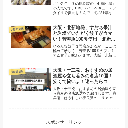
ここ数年、冬の風物詩の「牡蠣小屋」
が人気です。BBQ（バーベキュー）ス
タイルで炭火を囲んで、旬の牡蠣を楽
しく味わえます。「非日常空間」で仲
間とワイワイ楽しむのもよし。恋人同
士もよし。「海のミルク」と言われる
大阪・北新地発、すだち果汁
大阪居酒屋
牡蠣をこの機会にいかがでしょう
と岩塩でいただく餃子がウマ
か。...
い！芳寿豚100％使用「北新地
ぎょうざ家本店」
いろんな餃子専門店があるが、ここは
極めて珍しく、芳寿豚100％のプレミ
アム餃子が味わえます。大阪・北新地
にある「北新地ぎょうざ家本店」で
す。酢醤油、すだち果汁、岩塩の３種
のタレでいただきました。ウマいで
大阪・十三発、おすすめの居
大阪居酒屋
す！
酒屋や立ち呑みの名店10選！
安くて旨いよ！迷ったらココ
へ
大阪・十三発、おすすめの居酒屋や立
ち呑みの名店10選をご紹介します。呑
兵衛にはうれしい庶民派のエリアで
す。とにかく安くて旨いお店がそろっ
ています。実際に飲み歩いたお店を取
り上げました。迷ったらぜひココへ！
昼呑みもできますよ。
スポンサーリンク