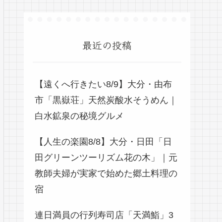
最近の投稿
【遠くへ行きたい8/9】大分・由布
市「黒嶽荘」天然炭酸水そうめん｜
白水鉱泉の秘境グルメ
【人生の楽園8/8】大分・日田「日
田グリーンツーリズム花の木」｜元
教師夫婦が実家で始めた郷土料理の
宿
連日満員の行列寿司店「天満鮨」3