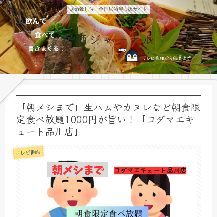
居酒致し候 全国居酒屋応援サイト
居酒ジャーナル
「朝メシまで」生ハムやカヌレなど朝食限
定食べ放題1000円が旨い！「コダマエキ
ュート品川店」
テレビ番組