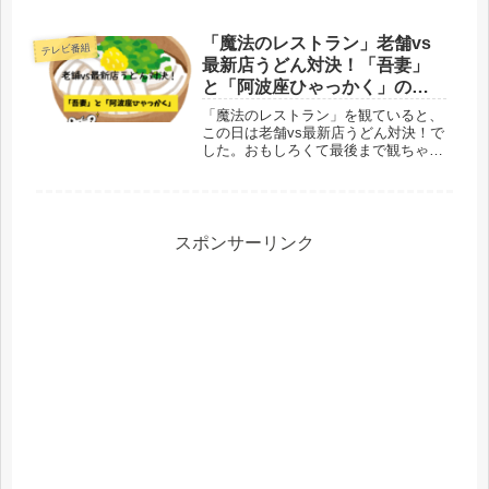
れた海鮮浜焼き「まるはま」は、カキ
やサザエ、ホタテなど70種以上が食べ
放題の人気店！特徴やこだわり、料金
「魔法のレストラン」老舗vs
テレビ番組
システム、口コミをまとめてご紹介し
最新店うどん対決！「吾妻」
ます。
と「阿波座ひゃっかく」の旨
さ深掘り！
「魔法のレストラン」を観ていると、
この日は老舗vs最新店うどん対決！で
した。おもしろくて最後まで観ちゃい
ましたが、登場したのは老舗「吾妻」
と最新店「阿波座ひゃっかく」です。
この2店の旨さを深掘りです。どちら
も素晴らしく、ぜひ味わってみたいも
のですね！
スポンサーリンク