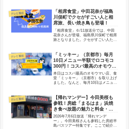
学校教師の穴井久満さん・厚子さん夫
妻が、厚子さんの実家を活かして開
業。アユの塩焼きやがめ煮など郷土料
「相席食堂」中田花奈が福島
テレビ番組
理フルコースと収穫体験が楽しめる、
川俣町でクセがすごい人と相
実家に帰ったような宿を紹介します。
席旅、長い焼き鳥も登場！
「相席食堂」６/11放送分では、中田
花奈さんが登場、福島県川俣町で相席
旅となりました。クセがすごい人たち
が続々と現れ、居酒屋では個性派ママ
と遭遇で笑わせてくれました。シシャ
モ祭りや12メートルの長～い焼き鳥も
「ミッキー」（京都市）毎月
テレビ番組
登場！
10日メニュー半額でロコモコ
300円！コスパ最高のオモウマ
い店
本日はコスパ最高のオモウマい店、食
堂「ミッキー」（京都市）を取り上げ
ました。なんと、毎月10日はメニュー
半額！「ロコモコ」300円だって！激
安です。味も評判で、看板メニューだ
けに、めちゃ美味しいんですね。足を
【帰れマンデー】今田美桜も
テレビ番組
運んでみたくなるお店でしょう。
参戦！房総「まるはま」浜焼
き食べ放題の魅力と料金・口
コミ
2026年7月6日放送「帰れマンデ
ー」。今田美桜さんも参戦した房総半
島バスツアー特集です。ここで紹介さ