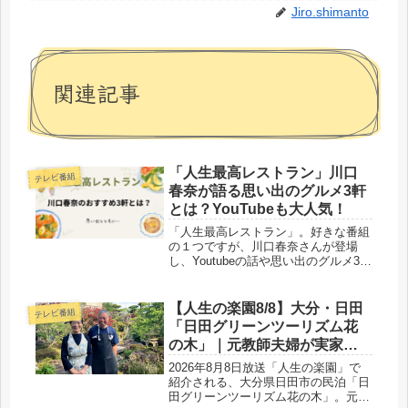
Jiro.shimanto
関連記事
「人生最高レストラン」川口
テレビ番組
春奈が語る思い出のグルメ3軒
とは？YouTubeも大人気！
「人生最高レストラン」。好きな番組
の１つですが、川口春奈さんが登場
し、Youtubeの話や思い出のグルメ3軒
が語られました。すごくおもしろかっ
たので、ご紹介したいと思います。
【人生の楽園8/8】大分・日田
テレビ番組
「日田グリーンツーリズム花
の木」｜元教師夫婦が実家で
始めた郷土料理の宿
2026年8月8日放送「人生の楽園」で
紹介される、大分県日田市の民泊「日
田グリーンツーリズム花の木」。元小